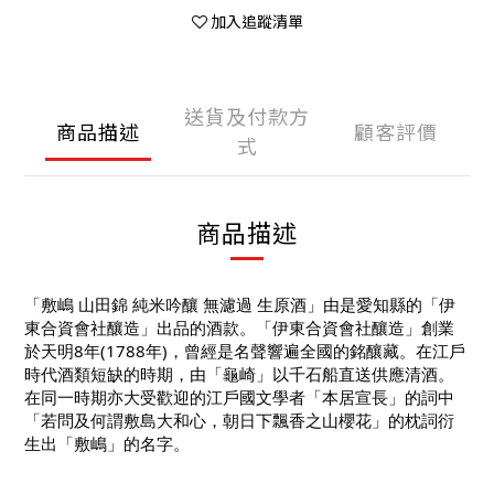
加入追蹤清單
送貨及付款方
商品描述
顧客評價
式
商品描述
「敷嶋 山田錦 純米吟釀 無濾過 生原酒」由是愛知縣的「伊
東合資會社釀造」出品的酒款。「伊東合資會社釀造」創業
於天明8年(1788年)，曾經是名聲響遍全國的銘釀藏。在江戶
時代酒類短缺的時期，由「龜崎」以千石船直送供應清酒。
在同一時期亦大受歡迎的江戶國文學者「本居宣長」的詞中
「若問及何謂敷島大和心，朝日下飄香之山櫻花」的枕詞衍
生出「敷嶋」的名字。