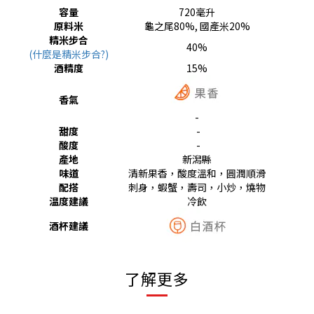
容量
720毫升
原料米
龜之尾80%, 國產米20%
精米步合
40%
(什麼是精米步合?)
酒精度
15%
香氣
-
甜度
-
酸度
-
產地
新潟縣
味道
清新果香，酸度溫和，圓潤順滑
配搭
刺身，蝦蟹，壽司，小炒，燒物
温度建議
冷飲
酒杯建議
了解更多