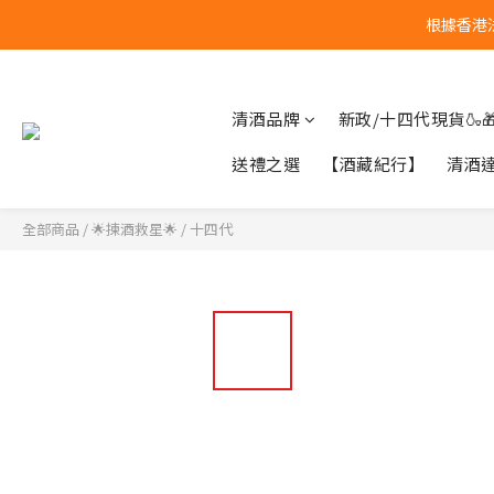
根據香港
清酒品牌
新政/十四代現貨🍶
送禮之選
【酒藏紀行】
清酒
全部商品
/
🌟揀酒救星🌟
/
十四代