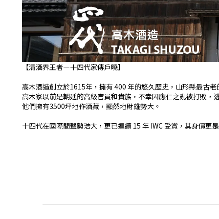
【清酒界王者—十四代家傳戶曉】
高木酒造創立於1615年，擁有 400 年的悠久歷史，山形縣最古
高木家以前是朝廷的高級官員和貴族，不幸因應仁之亂被打敗，
他們擁有3500坪地作酒藏，顯然地財雄勢大。
十四代在國際間聲勢浩大，更已連續 15 年 IWC 受賞，其