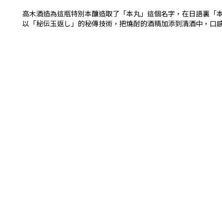
高木酒造為這瓶特別本釀造取了「本丸」這個名字，在日語裏「
以「秘伝玉返し」的秘傳技術，把燒酎的酒精加添到清酒中，口