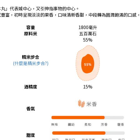
本丸」代表城中心，又引伸指事物的中心。
感豐富，初時呈現淡淡的果香，口味清新香甜，中段轉為圓潤飽滿的口感
容量
1800毫升
原料米
五百萬石
55%
精米步合
(什麼是精米步合?)
酒精度
15%
香氣
甜度