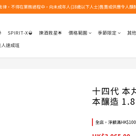
法律，不得在業務過程中，向未成年人(18歲以下人士)售賣或供應令人醺
全單購物滿港幣$1000 | 免運費
全單購物滿港幣$1000 | 免運費

SPIRIT-X🥃
揀酒救星🌟
價格範圍
季節限定
其
達人速成班
十四代 本
本釀造 1.8
全店，淨額滿HK$10