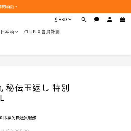
醉的酒類。
$
HKD
他日本酒
CLUB-X 會員計劃
立即購買
丸 秘伝玉返し 特別
L
00 即享免費送貨服務