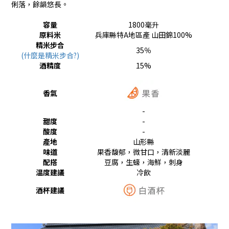
俐落，餘韻悠長。
容量
1800毫升
原料米
兵庫縣特A地區產 山田錦100%
精米步合
35％
(什麼是精米步合?)
酒精度
15%
香氣
-
甜度
-
酸度
-
產地
山形
縣
味道
果香馥郁，微甘口，清新淡麗
配搭
豆腐，生蠔，海鮮，刺身
温度建議
冷飲
酒杯建議