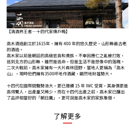
【清酒界王者—十四代家傳戶曉】
高木酒造創立於1615年，擁有 400 年的悠久歷史，山形縣最古老
的酒造。
高木家以前是朝廷的高級官員和貴族，不幸因應仁之亂被打敗，
逃到北方的山形縣。雖然是逃命，但是生活不是想像中的落魄。
二次大戰前，高木家擁有一大片森林田野，當地人更稱為「高木
山」，現時他們擁有3500坪地作酒藏，顯然地財雄勢大。
十四代在國際間聲勢浩大，更已連續 15 年 IWC 受賞，其身價更是
高得驚人，出產量又稀少。而在十四代出產之前，高木家已釀出
了品評相當好的「朝日鷹」，更可說是高木家的家族象徵。
了解更多