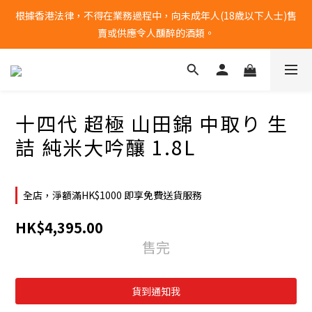
根據香港法律，不得在業務過程中，向未成年人(18歲以下人士)售
全單購物滿港幣$1000 | 免運費
賣或供應令人醺醉的酒類。
全單購物滿港幣$1000 | 免運費
十四代 超極 山田錦 中取り 生
詰 純米大吟釀 1.8L
全店，淨額滿HK$1000 即享免費送貨服務
HK$4,395.00
售完
貨到通知我