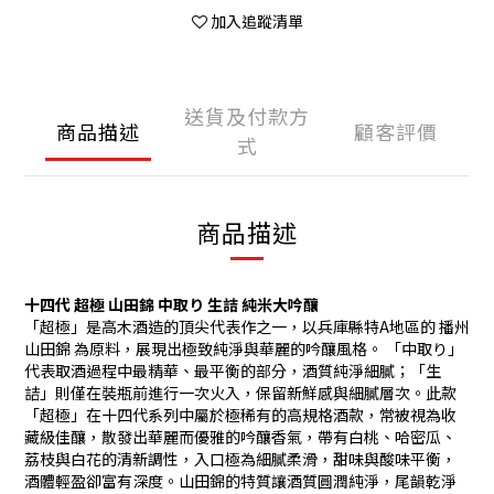
加入追蹤清單
送貨及付款方
商品描述
顧客評價
式
商品描述
十四代 超極 山田錦 中取り 生詰 純米大吟釀
「超極」是高木酒造的頂尖代表作之一，以兵庫縣特A地區的 播州
山田錦 為原料，展現出極致純淨與華麗的吟釀風格。 「中取り」
代表取酒過程中最精華、最平衡的部分，酒質純淨細膩；「生
詰」則僅在裝瓶前進行一次火入，保留新鮮感與細膩層次。此款
「超極」在十四代系列中屬於極稀有的高規格酒款，常被視為收
藏級佳釀，散發出華麗而優雅的吟釀香氣，帶有白桃、哈密瓜、
荔枝與白花的清新調性，入口極為細膩柔滑，甜味與酸味平衡，
酒體輕盈卻富有深度。山田錦的特質讓酒質圓潤純淨，尾韻乾淨