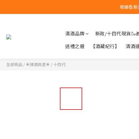
根據香港
清酒品牌
新政/十四代現貨🍶
送禮之選
【酒藏紀行】
清酒
全部商品
/
🌟揀酒救星🌟
/
十四代