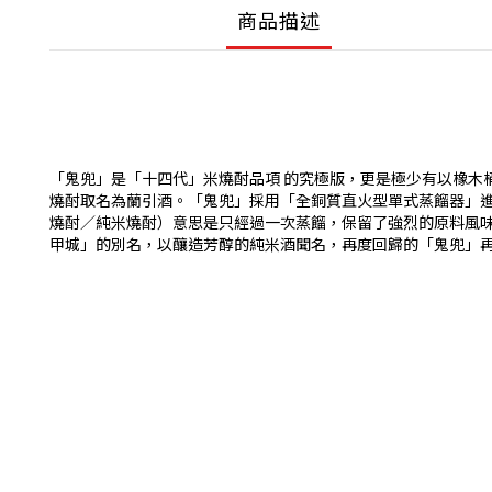
商品描述
「鬼兜」是「十四代」米燒酎品項 的究極版，更是極少有以橡木
燒酎取名為蘭引酒。「鬼兜」採用「全銅質直火型單式蒸餾器」進
燒酎／純米燒酎）意思是只經過一次蒸餾，保留了強烈的原料風
甲城」的別名，以釀造芳醇的純米酒聞名，再度回歸的「鬼兜」