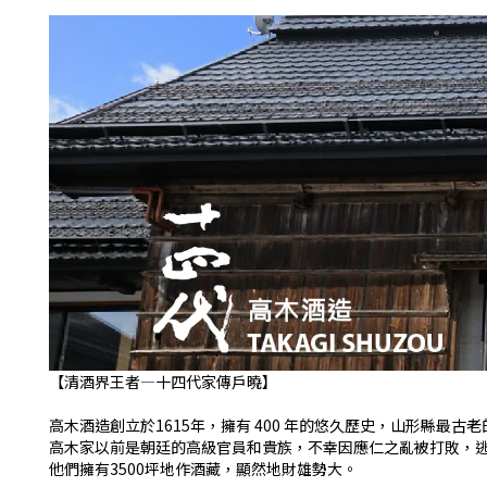
【清酒界王者—十四代家傳戶曉】
高木酒造創立於1615年，擁有 400 年的悠久歷史，山形縣最古
高木家以前是朝廷的高級官員和貴族，不幸因應仁之亂被打敗，
他們擁有3500坪地作酒藏，顯然地財雄勢大。