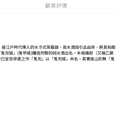
顧客評價
，是江戶時代傳入的水冷式蒸餾器，高木酒造引此由來，將其粕取
鬼兜城」(鬼甲城)釀造芳醇的純米酒出名。本格燒酎（又稱乙類
早已宣告停產之作「鬼兜」以「鬼兜城」命名，其實是山形縣「鬼