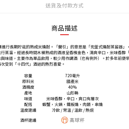
送貨及付款方式
商品描述
桶進行長期貯蔵的熟成米燒酎。「蘭引」的意思是「兜釜式燒酎蒸留器」
行蒸溜，經過長時間木桶熟成的酒液呈香檳金色，清爽辛口，米味香醇「
味與味道，主要作為單品飲用，較少用作調酒（也有例外）。於多年前便
再次受到「十四代」酒迷的熱烈喜愛。
容量
720毫升
原料米
國產米
酒精度
40%
產地
山形縣
味道
米味香醇，辛口，爽口有層次
配搭
蝦蟹，火鍋，鐵板燒，肉類，串燒
温度建議
冷飲 / 常溫 / 溫飲 / 熱燗
酒杯建議