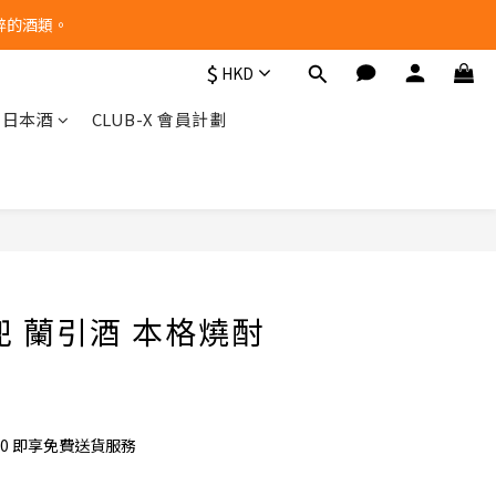
醉的酒類。
$
HKD
他日本酒
CLUB-X 會員計劃
立即購買
兜 蘭引酒 本格燒酎
00 即享免費送貨服務