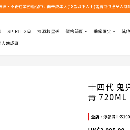
法律，不得在業務過程中，向未成年人(18歲以下人士)售賣或供應令人醺
全單購物滿港幣$1000 | 免運費
全單購物滿港幣$1000 | 免運費

SPIRIT-X🥃
揀酒救星🌟
價格範圍
季節限定
其
達人速成班
十四代 鬼
青 720ML
全店，淨額滿HK$10