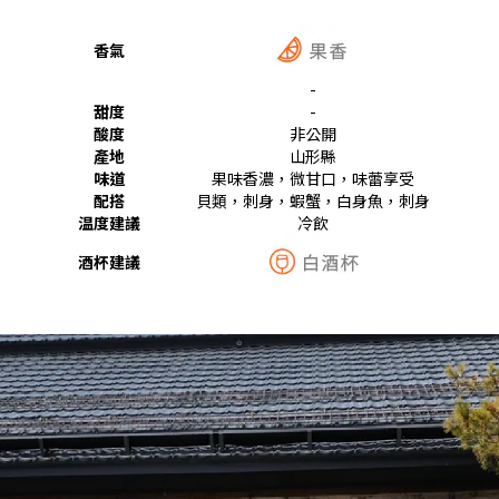
香氣
-
甜度
-
酸度
非公開
產地
山形縣
味道
果味香濃，微甘口，味蕾享受
配搭
貝類，刺身，蝦蟹，白身魚，刺身
温度建議
冷飲
酒杯建議