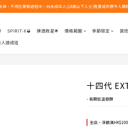
法律，不得在業務過程中，向未成年人(18歲以下人士)售賣或供應令人醺
全單購物滿港幣$1000 | 免運費
全單購物滿港幣$1000 | 免運費

SPIRIT-X🥃
揀酒救星🌟
價格範圍
季節限定
其
達人速成班
十四代 EX
- 長期低溫發酵
全店，淨額滿HK$10