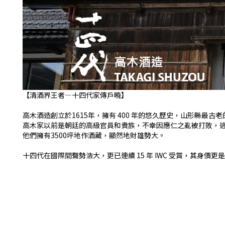
【清酒界王者—十四代家傳戶曉】
高木酒造創立於1615年，擁有 400 年的悠久歷史，山形縣最古
高木家以前是朝廷的高級官員和貴族，不幸因應仁之亂被打敗，
他們擁有3500坪地作酒藏，顯然地財雄勢大。
十四代在國際間聲勢浩大，更已連續 15 年 IWC 受賞，其