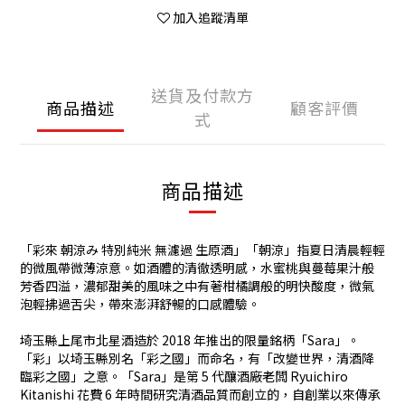
加入追蹤清單
送貨及付款方
商品描述
顧客評價
式
商品描述
「彩來 朝涼み 特別純米 無濾過 生原酒」「朝涼」指夏日清晨輕輕
的微風帶微薄涼意。如酒體的清徹透明感，水蜜桃與蔓莓果汁般
芳香四溢，濃郁甜美的風味之中有著柑橘調般的明快酸度，微氣
泡輕拂過舌尖，帶來澎湃舒暢的口感體驗。
埼玉縣上尾市北星酒造於 2018 年推出的限量銘柄「Sara」。
「彩」以埼玉縣別名「彩之國」而命名，有「改變世界，清酒降
臨彩之國」之意。「Sara」是第 5 代釀酒廠老闆 Ryuichiro
Kitanishi 花費 6 年時間研究清酒品質而創立的，自創業以來傳承