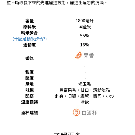
並不斷改良下來的先進釀造技術，釀造出理想的清酒。
容量
1800毫升
原料米
国產米
精米步合
55%
(什麼是精米步合?)
酒精度
16%
香氣
-
甜度
-
酸度
-
產地
埼玉縣
味道
豐富果香，甘口，清新淡雅
配搭
刺身，貝類，蝦蟹，壽司，小炒
温度建議
冷飲
酒杯建議