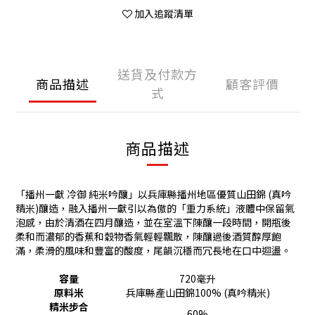
加入追蹤清單
送貨及付款方
商品描述
顧客評價
式
商品描述
「播州一獻 冷御 純米吟釀」以兵庫縣播州地區優質山田錦 (真吟
精米)釀造，融入播州一獻引以為傲的「重力系統」液體中保留氣
泡感，由於清酒在四月釀造，並在室溫下陳釀一段時間，開瓶後
柔和而濃郁的香蕉和穀物香氣輕輕飄散，陳釀過後酒質醇厚飽
滿，柔滑的風味和豐富的酸度，尾韻沉穩而冗長地在口中迴盪。
容量
720毫升
原料米
兵庫縣產山田錦100% (真吟精米)
精米步合
60%