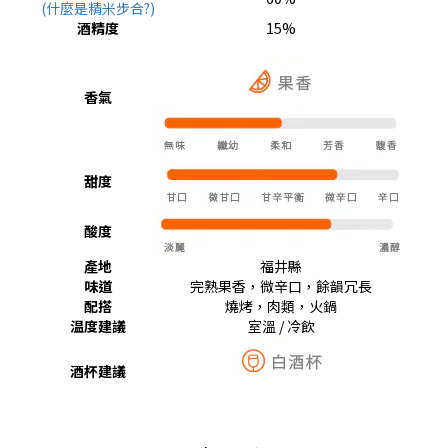
(什麼是精米步合?)
酒精度
15%
香氣
甜度
酸度
產地
福井縣
味道
完熟果香，微辛口，餘韻冗長
配搭
燒烤，肉類，火鍋
温度建議
室溫 / 冷飲
酒杯建議