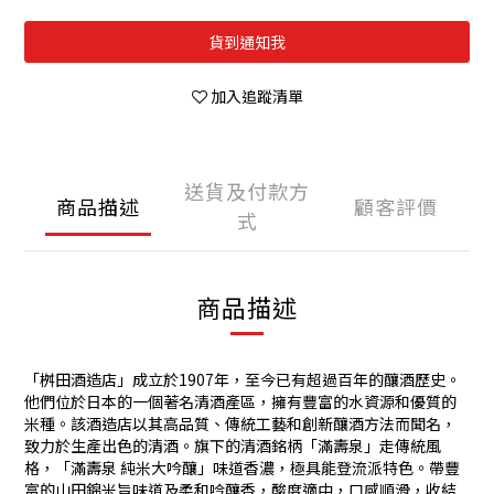
貨到通知我
加入追蹤清單
送貨及付款方
商品描述
顧客評價
式
商品描述
「桝田酒造店」成立於1907年，至今已有超過百年的釀酒歷史。
他們位於日本的一個著名清酒產區，擁有豐富的水資源和優質的
米種。該酒造店以其高品質、傳統工藝和創新釀酒方法而聞名，
致力於生產出色的清酒。旗下的清酒銘柄「滿壽泉」走傳統風
格，「滿壽泉 純米大吟釀」味道香濃，極具能登流派特色。帶豐
富的山田錦米旨味道及柔和吟釀香，酸度適中，口感順滑，收結