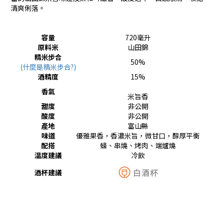
清爽俐落。
容量
720毫升
原料米
山田錦
精米步合
50%
(什麼是精米步合?)
酒精度
15%
香氣
米旨香
甜度
非公開
酸度
非公開
產地
富山縣
味道
優雅果香，香濃米旨，微甘口，醇厚平衡
配搭
蠔、串燒、烤肉、端爐燒
温度建議
冷飲
酒杯建議