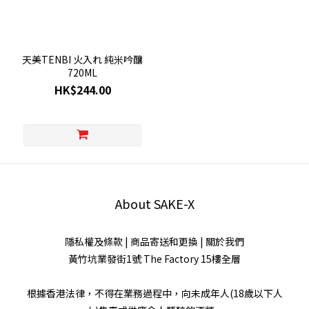
容
量
天美TENBI 火入れ 純米吟釀
720ml
720ML
(1)
HK$244.00
品
牌
天
美
(1)
About SAKE-X
清
酒
隱私權及條款
|
商品寄送和更換
|
關於我們
級
別
黃竹坑業發街1號 The Factory 15樓全層
純
根據香港法律，不得在業務過程中，向未成年人(18歲以下人
米