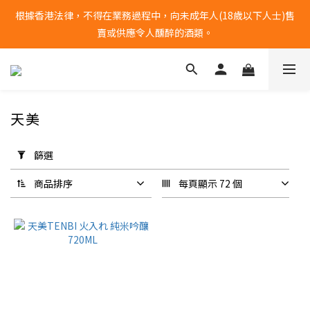
根據香港法律，不得在業務過程中，向未成年人(18歲以下人士)售
全單購物滿港幣$1000 | 免運費
賣或供應令人醺醉的酒類。
全單購物滿港幣$1000 | 免運費
天美
套
用
篩選
篩
選
商品排序
每頁顯示 72 個
(0/20)
香
氣
果
香
(1)