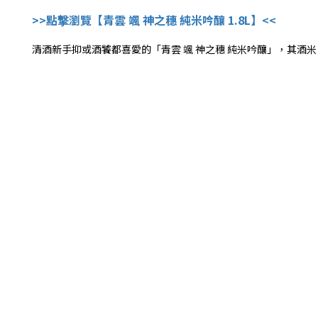
>>點撃瀏覽【青雲 颯 神之穗 純米吟釀 1.8L】<<
清酒新手抑或酒饕都喜愛的「青雲 颯 神之穗 純米吟釀」，其