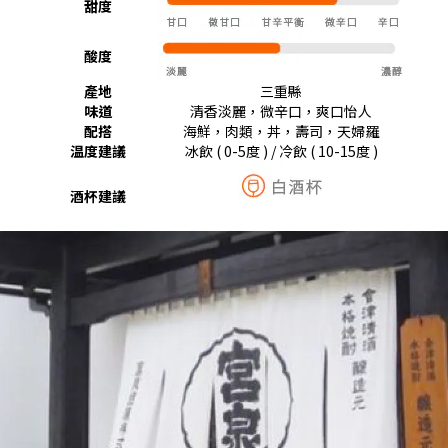
甜度
酸度
產地
三重縣
味道
清香淡麗，微辛口，爽口怡人
配搭
海鮮，肉類，丼，壽司，天婦羅
温度建議
冰飲 ( 0-5度 ) / 冷飲 ( 10-15度 )
酒杯建議