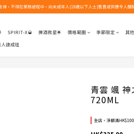
法律，不得在業務過程中，向未成年人(18歲以下人士)售賣或供應令人醺
全單購物滿港幣$1000 | 免運費
全單購物滿港幣$1000 | 免運費

SPIRIT-X🥃
揀酒救星🌟
價格範圍
季節限定
其
達人速成班
青雲 颯 
720ML
全店，淨額滿HK$10