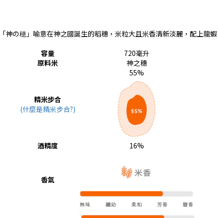
酒米「神の穂」喻意在神之國誕生的稻穗，米粒大且米香清新淡麗，配上龍
容量
720毫升
原料米
神之穗
55%
精米步合
(什麼是精米步合?)
酒精度
16%
香氣