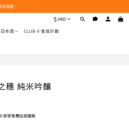
醉的酒類。
$
HKD
他日本酒
CLUB-X 會員計劃
立即購買
神之穗 純米吟釀
00 即享免費送貨服務