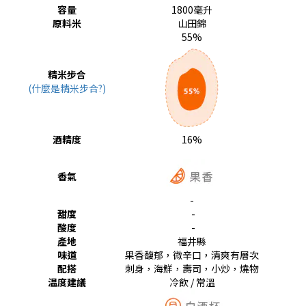
容量
1800毫升
原料米
山田錦
55%
精米步合
(什麼是精米步合?)
酒精度
16%
香氣
-
甜度
-
酸度
-
產地
福井縣
味道
果香馥郁，微辛口，清爽有層次
配搭
刺身，海鮮，壽司，小炒，燒物
温度建議
冷飲 / 常溫