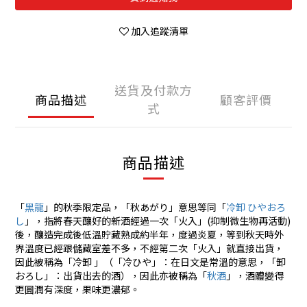
加入追蹤清單
送貨及付款方
商品描述
顧客評價
式
商品描述
「
黑龍
」的秋季限定品，「秋あがり」意思等同「
冷卸 ひやおろ
し
」，指將春天釀好的新酒經過一次「火入」(抑制微生物再活動)
後，釀造完成後低溫貯藏熟成約半年，度過炎夏，等到秋天時外
界溫度已經跟儲藏室差不多，不經第二次「火入」就直接出貨，
因此被稱為「冷卸 」（「冷ひや」：在日文是常溫的意思，「卸
おろし」：出貨出去的酒），因此亦被稱為「
秋酒
」，酒體變得
更圓潤有深度，果味更濃郁。