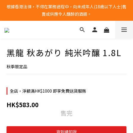
根據香港法律，不得在業務過程中，向未成年人(18歲以下人士)售
全單購物滿港幣$1000 | 免運費
賣或供應令人醺醉的酒類。
全單購物滿港幣$1000 | 免運費
黑龍 秋あがり 純米吟釀 1.8L
秋季限定品
全店，淨額滿HK$1000 即享免費送貨服務
HK$583.00
售完
貨到通知我