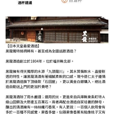
酒杯建議
【日本天皇最愛酒造】
黑龍獨特銘柄稀有，甚至成為全國話題酒造？
黑龍酒造創立於1804年，位於福井縣北部。
黑龍擁有得天獨厚的水源「九頭龍川」，其水質偏軟水、晶瑩剔
透的特性。讓黑龍清酒有著細膩柔軟的口感。現今德仁太子鍾情
於黑龍酒造旗下頂級款「石田屋」，更以黃金白銀購入，總比酒
造自動送上門的更加矜貴吧？
黑龍清酒除了用水嚴謹；選用的米，更是來自兵庫縣東条町特Ａ
級山田錦及大野產五百萬石。兩者再配合酒造自家培養的酵母，
釀出的清酒擁有一絲絲纖巧香氣。有人更說：一百個人飲用會有
多於一百種不同感覺，果香多變，似蘋果像香蕉有點像桃子又有