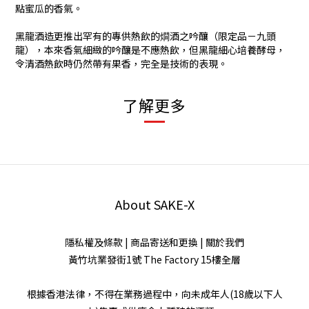
點蜜瓜的香氣。
黑龍酒造更推出罕有的專供熱飲的燗酒之吟釀（限定品－九頭
龍），本來香氣細緻的吟釀是不應熱飲，但黑龍細心培養酵母，
令清酒熱飲時仍然帶有果香，完全是技術的表現。
了解更多
About SAKE-X
隱私權及條款
|
商品寄送和更換
|
關於我們
黃竹坑業發街1號 The Factory 15樓全層
根據香港法律，不得在業務過程中，向未成年人(18歲以下人