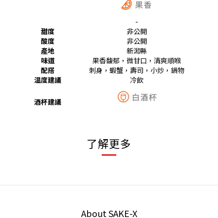
-
甜度
非公開
酸度
非公開
產地
新潟縣
味道
果香馥郁，微甘口，清爽順喉
配搭
刺身，蝦蟹，壽司，小炒，鍋物
温度建議
冷飲
酒杯建議
了解更多
About SAKE-X