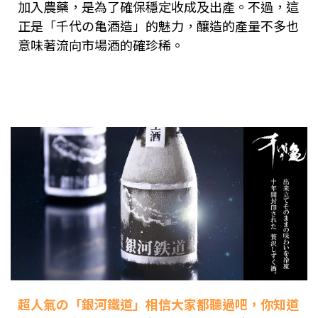
加入農藥，是為了確保穩定收成及出產。不過，這
正是「千代の亀酒造」的魅力，釀造的產量不多也
意味著流向市場酒的確珍稀。
超人氣の「銀河鐵道」相信大家都聽過吧，你知道