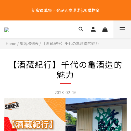
全單購物滿港幣$1000 | 免運費
新會員募集，登記即享港幣$20購物金
根據香港法律，不得在業務過程中，向未成年人(18歲以下人士)售
賣或供應令人醺醉的酒類。
Home
/
部落格列表
/
【酒藏紀行】千代の亀酒造的魅力
全單購物滿港幣$1000 | 免運費
【酒藏紀行】千代の亀酒造的
魅力
2023-02-16