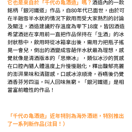
它也是來自於「千代の亀酒造」嗎？
酒造內的一款
銘柄「銀河鐵道」作品，自80年代已面世，由於可
在半融雪半水狀的情況下飲用而受大家熱烈的討論
及關注，酒造建議貯存溫度為零下18度，皆因酒造
希望酒迷在享用前一直把作品保持在「生酒」的冰
封狀態中，飲用時從冰箱拿出後，需用力把瓶子搖
晃一會兒，倒出的酒變成雪葩伴水狀最為理想，感
覺就像是清酒版本的「思樂冰」，類似冰沙的質感
在口腔內隨人體溫度上升慢慢融化，釋出馥郁亮麗
的澎湃果味和清甜感，口感冰涼順滑，吞嚥後仍覺
酒香芬芳四溢，叫人回味無窮。「銀河鐵道」是相
當富前瞻性的作品！
「千代の亀酒造」近年特別為海外酒迷，特別推出
了一系列新作品(注目！）