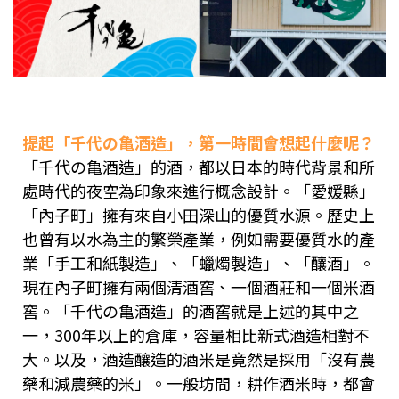
提起「千代の亀酒造」，第一時間會想起什麼呢？
「千代の亀酒造」的酒，都以日本的時代背景和所
處時代的夜空為印象來進行概念設計。「愛媛縣」
「內子町」擁有來自小田深山的優質水源。歷史上
也曾有以水為主的繁榮產業，例如需要優質水的產
業「手工和紙製造」、「蠟燭製造」、「釀酒」。
現在內子町擁有兩個清酒窖、一個酒莊和一個米酒
窖。「千代の亀酒造」的酒窖就是上述的其中之
一，300年以上的倉庫，容量相比新式酒造相對不
大。以及，酒造釀造的酒米是竟然是採用「沒有農
藥和減農藥的米」。一般坊間，耕作酒米時，都會